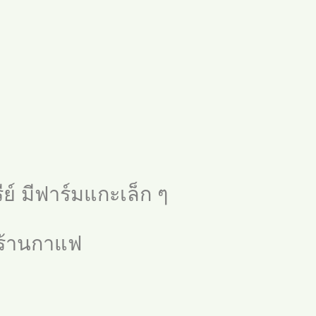
์ มีฟาร์มแกะเล็ก ๆ
ะร้านกาแฟ