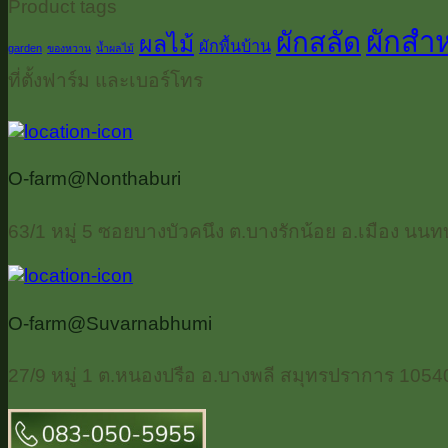
Product tags
ผักสำ
ผักสลัด
ผลไม้
ผักพื้นบ้าน
garden
ของหวาน
น้ำผลไม้
ที่ตั้งฟาร์ม และเบอร์โทร
O-farm@Nonthaburi
63/1 หมู่ 5 ซอยบางบัวคนึง ต.บางรักน้อย อ.เมือง นนทบ
O-farm@Suvarnabhumi
27/9 หมู่ 1 ต.หนองปรือ อ.บางพลี สมุทรปราการ 1054