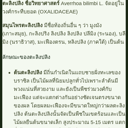
ตะลิงปลิง ชื่อวิทยาศาสตร์
Averrhoa bilimbi L. จัดอยู่ใน
วงศ์กระทืบยอด (OXALIDACEAE)
สมุนไพรตะลิงปลิง
มีชื่อท้องถิ่นอื่น ๆ ว่า มูงมัง
(เกาะสมุย), กะลิงปริง ลิงปลิง ลิงปลิง ปลีมิง (ระนอง), บลี
มิง (นราธิวาส), มะเฟืองตรน, หลิงปลิง (ภาคใต้) เป็นต้น
ลักษณะของตะลิงปลิง
ต้นตะลิงปลิง
มีถิ่นกำเนิดในแถบชายฝั่งทะเลของ
บราซิล เป็นไม้ผลที่นิยมปลูกทั่วไปเพราะลำต้นมี
พวงแน่นที่สวยงาม และยังเป็นพืชร่วมวงศ์กับ
มะเฟือง แต่จะแตกต่างกันอย่างชัดเจนตรงขนาด
ของผล โดยผลมะเฟืองจะมีขนาดใหญ่กว่าผลตะลิง
ปลิง ต้นตะลิงปลิงนั้นจัดเป็นพืชในเขตร้อนและเป็น
ไม้ผลยืนต้นขนาดเล็ก สูงประมาณ 5-15 เมตร แตก