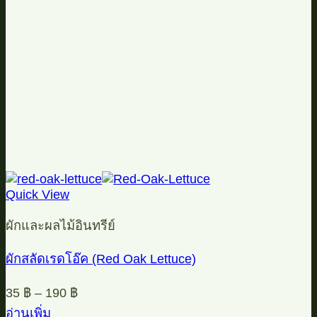
Quick View
ผักและผลไม้อินทรีย์
ผักสลัดเรดโอ๊ค (Red Oak Lettuce)
35
฿
–
190
฿
อ่านเพิ่ม