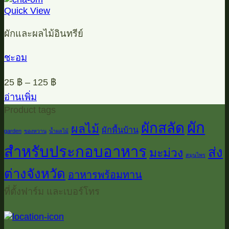
Quick View
ผักและผลไม้อินทรีย์
ชะอม
25
฿
–
125
฿
อ่านเพิ่ม
Product tags
ผัก
ผักสลัด
ผลไม้
ผักพื้นบ้าน
garden
ของหวาน
น้ำผลไม้
สำหรับประกอบอาหาร
ส่ง
มะม่วง
สมุนไพร
ต่างจังหวัด
อาหารพร้อมทาน
ที่ตั้งฟาร์ม และเบอร์โทร