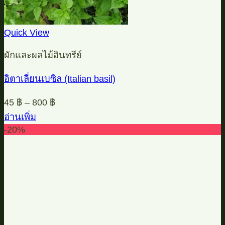
Quick View
ผักและผลไม้อินทรีย์
อิตาเลี่ยนเบซิล (Italian basil)
45
฿
–
800
฿
อ่านเพิ่ม
-20%